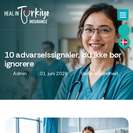
10 advarselssignaler, du ikke bør
ignorere
Admin
01. juni 2026
Generel sundhed