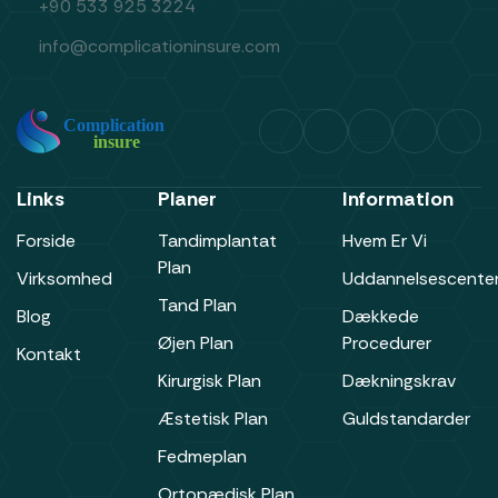
+90 533 925 3224
info@complicationinsure.com
Links
Planer
Information
Forside
Tandimplantat
Hvem Er Vi
Plan
Virksomhed
Uddannelsescente
Tand Plan
Blog
Dækkede
Øjen Plan
Procedurer
Kontakt
Kirurgisk Plan
Dækningskrav
Æstetisk Plan
Guldstandarder
Fedmeplan
Ortopædisk Plan