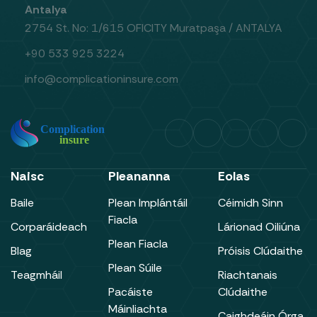
Antalya
2754 St. No: 1/615 OFICITY Muratpaşa / ANTALYA
+90 533 925 3224
info@complicationinsure.com
Naisc
Pleananna
Eolas
Baile
Plean Implántáil
Céimidh Sinn
Fiacla
Corparáideach
Lárionad Oiliúna
Plean Fiacla
Blag
Próisis Clúdaithe
Plean Súile
Teagmháil
Riachtanais
Pacáiste
Clúdaithe
Máinliachta
Caighdeáin Órga