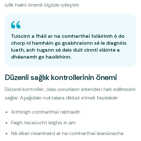
iyilik halini önemli ölçüde iyileştirir.
Tuiscint a fháil ar na comharthaí foláirimh ó do
chorp ní hamháin go gcabhraíonn sé le diagnóis
luath, ach tugann sé deis duit cinntí sláinte a
dhéanamh go haoibhinn.
Düzenli sağlık kontrollerinin önemi
Düzenli kontroller, olası sorunların erkenden fark edilmesini
sağlar. Aşağıdaki noktalara dikkat etmek faydalıdır:
Aithinigh comharthaí rabhaidh
Faigh tacaíocht leighis in am
Ná déan neamhaird ar na comharthaí leanúnacha