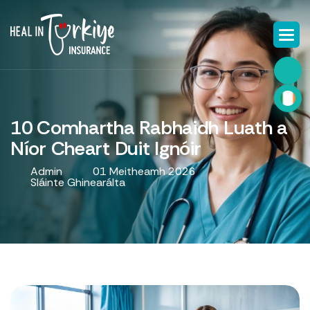
10 Comhartha Rabhaidh Luath a
Níor Cheart Duit Ignóir
Admin
01 Meitheamh 2026
Sláinte Ghinearálta