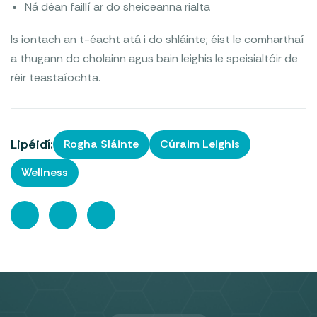
Ná déan faillí ar do sheiceanna rialta
Is iontach an t-éacht atá i do shláinte; éist le comharthaí
a thugann do cholainn agus bain leighis le speisialtóir de
réir teastaíochta.
Lipéidí:
Rogha Sláinte
Cúraim Leighis
Wellness