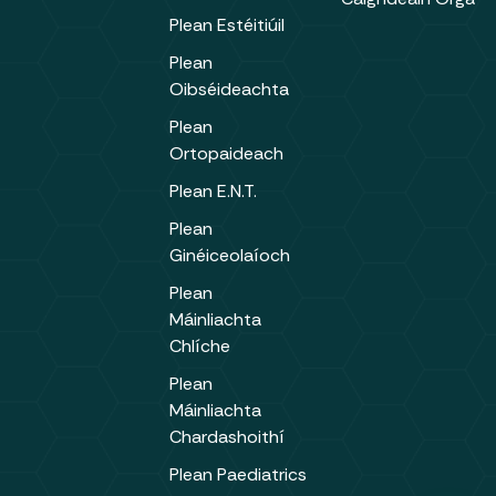
Plean Estéitiúil
Plean
Oibséideachta
Plean
Ortopaideach
Plean E.N.T.
Plean
Ginéiceolaíoch
Plean
Máinliachta
Chlíche
Plean
Máinliachta
Chardashoithí
Plean Paediatrics