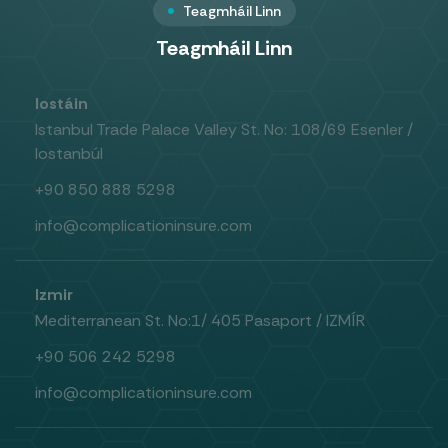
Teagmháil Linn
Teagmháil Linn
Iostáin
Istanbul Trade Palace Valley St. No: 108/69 Esenler /
Iostanbúl
+90 850 888 5298
info@complicationinsure.com
Izmir
Mediterranean St. No:1/ 405 Pasaport / IZMÍR
+90 506 242 5298
info@complicationinsure.com