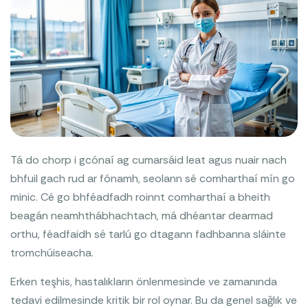
Tá do chorp i gcónaí ag cumarsáid leat agus nuair nach
bhfuil gach rud ar fónamh, seolann sé comharthaí mín go
minic. Cé go bhféadfadh roinnt comharthaí a bheith
beagán neamhthábhachtach, má dhéantar dearmad
orthu, féadfaidh sé tarlú go dtagann fadhbanna sláinte
tromchúiseacha.
Erken teşhis, hastalıkların önlenmesinde ve zamanında
tedavi edilmesinde kritik bir rol oynar. Bu da genel sağlık ve