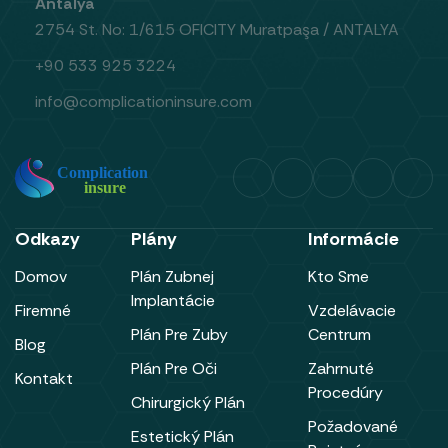
Antalya
2754 St. No: 1/615 OFICITY Muratpaşa / ANTALYA
+90 533 925 3224
info@complicationinsure.com
Odkazy
Plány
Informácie
Domov
Plán Zubnej
Kto Sme
Implantácie
Firemné
Vzdelávacie
Plán Pre Zuby
Centrum
Blog
Plán Pre Oči
Zahrnuté
Kontakt
Procedúry
Chirurgický Plán
Požadované
Estetický Plán