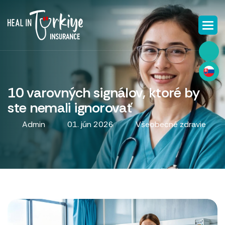
10 varovných signálov, ktoré by
ste nemali ignorovať
Admin
01. jún 2026
Všeobecné zdravie