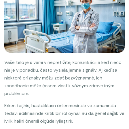
Vaše telo je s vami v nepretržitej komunikácii a keď niečo
nie je v poriadku, často vysiela jemné signály. Aj keď sa
niektoré príznaky môžu zdať bezvýznamné, ich
zanedbanie môže časom viesť k vážnym zdravotným
problémom.
Erken teşhis, hastalıkların önlenmesinde ve zamanında
tedavi edilmesinde kritik bir rol oynar. Bu da genel sağlık ve
iyilik halini önemli ölçüde iyileştirir.