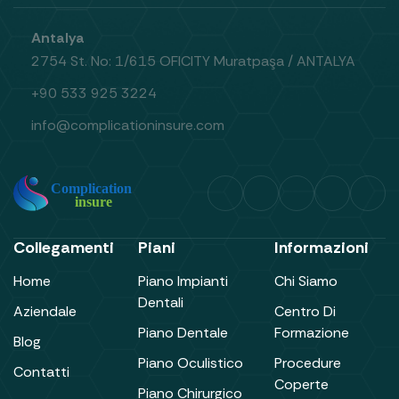
Antalya
2754 St. No: 1/615 OFICITY Muratpaşa / ANTALYA
+90 533 925 3224
info@complicationinsure.com
Collegamenti
Piani
Informazioni
Home
Piano Impianti
Chi Siamo
Dentali
Aziendale
Centro Di
Piano Dentale
Formazione
Blog
Piano Oculistico
Procedure
Contatti
Coperte
Piano Chirurgico