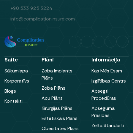
+90 533 925 3224
info@complicationinsure.com
Saite
Plāni
Informācija
Sākumlapa
Zoba Implants
Kas Mēs Esam
Plāns
Korporatīvs
Izglītības Centrs
Zoba Plāns
Blogs
Apsegti
Acu Plāns
Procedūras
Kontakti
Ķirurģijas Plāns
Apseguma
Prasības
Estētiskais Plāns
Zelta Standarti
Obesitātes Plāns