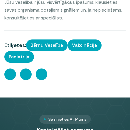
Jūsu veselība ir jūsu visvērtīgākais īpašums; klausieties
savas organisma dotajiem signāliem un, ja nepieciešams,
konsultējieties ar speciālistu.
Etiķetes:
Bērnu Veselība
Vakcinācija
Pediatrija
Sazinieties Ar Mums
Kontaktējiet ar mums