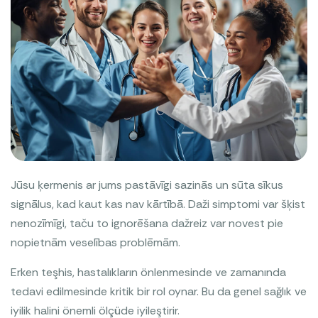
Jūsu ķermenis ar jums pastāvīgi sazinās un sūta sīkus
signālus, kad kaut kas nav kārtībā. Daži simptomi var šķist
nenozīmīgi, taču to ignorēšana dažreiz var novest pie
nopietnām veselības problēmām.
Erken teşhis, hastalıkların önlenmesinde ve zamanında
tedavi edilmesinde kritik bir rol oynar. Bu da genel sağlık ve
iyilik halini önemli ölçüde iyileştirir.