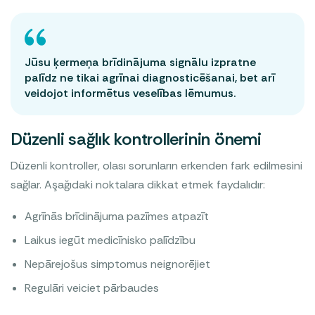
Jūsu ķermeņa brīdinājuma signālu izpratne
palīdz ne tikai agrīnai diagnosticēšanai, bet arī
veidojot informētus veselības lēmumus.
Düzenli sağlık kontrollerinin önemi
Düzenli kontroller, olası sorunların erkenden fark edilmesini
sağlar. Aşağıdaki noktalara dikkat etmek faydalıdır:
Agrīnās brīdinājuma pazīmes atpazīt
Laikus iegūt medicīnisko palīdzību
Nepārejošus simptomus neignorējiet
Regulāri veiciet pārbaudes