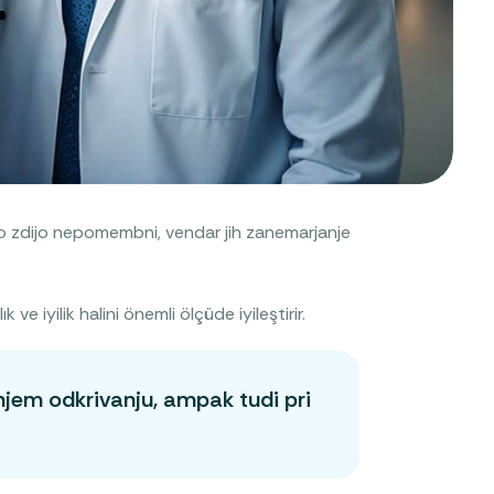
hko zdijo nepomembni, vendar jih zanemarjanje
e iyilik halini önemli ölçüde iyileştirir.
jem odkrivanju, ampak tudi pri