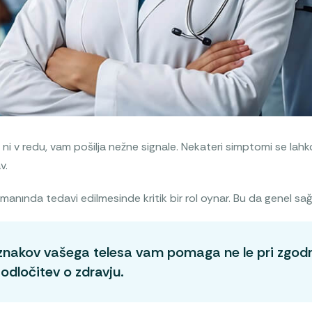
aj ni v redu, vam pošilja nežne signale. Nekateri simptomi se la
v.
nında tedavi edilmesinde kritik bir rol oynar. Bu da genel sağlık v
znakov vašega telesa vam pomaga ne le pri zgodn
odločitev o zdravju.