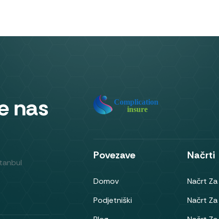
te nas
Povezave
Načrti
stanbul
Domov
Načrt Za
Podjetniški
Načrt Za