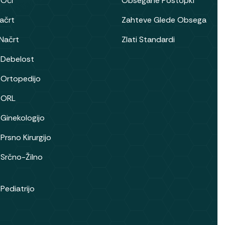
 Oči
Obsegane Postopki
Načrt
Zahteve Glede Obsega
 Načrt
Zlati Standardi
 Debelost
 Ortopedijo
 ORL
 Ginekologijo
Prsno Kirurgijo
 Srčno-Žilno
Pediatrijo