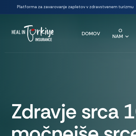
Platforma za zavarovanje zapletov v zdravstvenem turizmu
O
DOMOV
NAM
Zdravje srca 
močnejše src