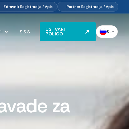
Zdravnik
Registracija / Vpis
Partner
Registracija / Vpis
USTVARI
I
S.S.S
SL
POLICO
navade za