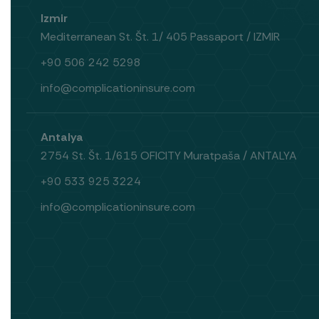
Izmir
Mediterranean St. Št. 1/ 405 Passaport / IZMIR
+90 506 242 5298
info@complicationinsure.com
Antalya
2754 St. Št. 1/615 OFICITY Muratpaša / ANTALYA
+90 533 925 3224
info@complicationinsure.com