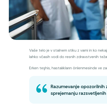
Vaše telo je v stalnem stiku z vami in ko nek
lahko včasih vodi do resnih zdravstvenih teža
Erken teşhis, hastalıkların önlenmesinde ve zama
Razumevanje opozorilnih 
sprejemanju razsvetljenih 