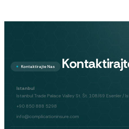
Kontaktiraj
Kontaktirajte Nas
Istanbul
Istanbul Trade Palace Valley St. Št. 108/69 Esenler / I
+90 850 888 5298
info@complicationinsure.com