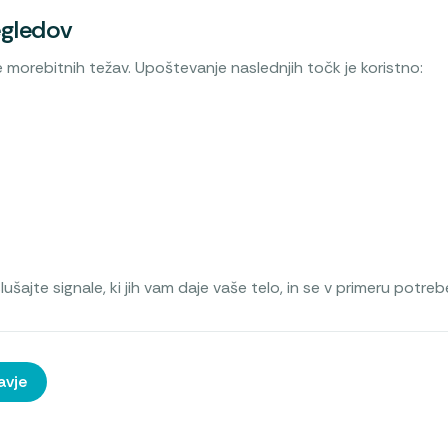
egledov
morebitnih težav. Upoštevanje naslednjih točk je koristno:
šajte signale, ki jih vam daje vaše telo, in se v primeru potre
avje