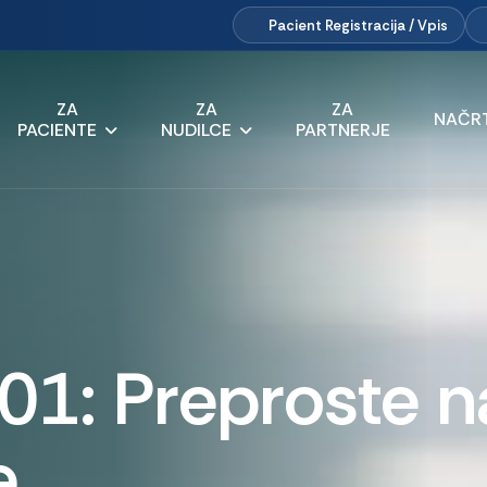
Pacient
Registracija / Vpis
ZA
ZA
ZA
NAČRT
PACIENTE
NUDILCE
PARTNERJE
101: Preproste 
e