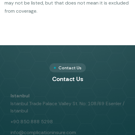
may not be listed, but that does not mean it is excluded
from coverage.
Contact Us
Contact Us
Istanbul
Istanbul Trade Palace Valley St. No: 108/69 Esenler /
Istanbul
+90 850 888 5298
info@complicationinsure.com