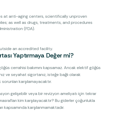
s at anti-aging centers, scientifically unproven
ies; as well as drugs, treatments, and procedures
ministration (FDA).
tside an accredited facility.
ortası Yaptırmaya Değer mi?
f) göğüs cerrahisi bakımını kapsamaz. Ancak elektif göğüs
anız ve seyahat sigortanız, isteğe bağlı olarak
 sorunları karşılamayacaktır.
on gelişebilir veya bir revizyon ameliyatı için tekrar
asrafları kim karşılayacaktır? Bu giderler çoğunlukla
ları kapsamında karşılanmamaktadır.