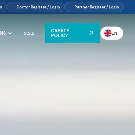
in
Doctor
Register / Login
Partner
Register / Login
CREATE
ANS
S.S.S
EN
POLICY