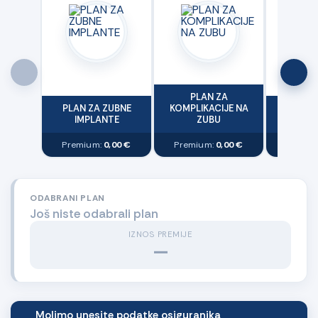
PLAN ZA
PLAN ZA ZUBNE
KOMPLIKACIJE NA
PL
IMPLANTE
ZUBU
EKOKI
Premium:
0,00 €
Premium:
0,00 €
Premiu
ODABRANI PLAN
Još niste odabrali plan
IZNOS PREMIJE
—
Molimo unesite podatke osiguranika