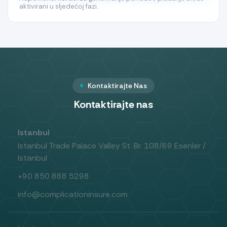
aktivirani u sljedećoj fazi.
Kontaktirajte Nas
Kontaktirajte nas
Istanbul
Istanbul Trade Palace Valley St. Br. 108/69 Esenler /
Istanbul
+90 850 888 5298
info@complicationinsure.com