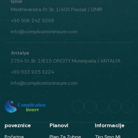
Izmir
Mediteranska St. Br. 1/405 Passaž / IZMIR
+90 506 242 5298
info@complicationinsure.com
Antalya
2754 St. Br. 1/615 OFICITY Muratpaša / ANTALYA
+90 533 925 3224
info@complicationinsure.com
poveznice
Planovi
Informacije
Početna
Plan Za Zubne
Tko Smo Mi