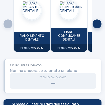
PIANO
PIANO IMPIANTO
COMPLICANZE
PIANO 
DENTALE
DENTALI
E
Premium:
0,00 €
Premium:
0,00 €
Premiu
PIANO SELEZIONATO
Non ha ancora selezionato un piano
PREMIO DA PAGARE
—
Si prega di inserire i dati dell'assicurato