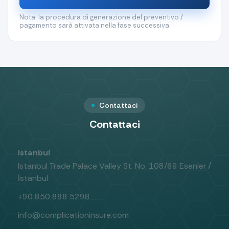
Nota: la procedura di generazione del preventivo /
pagamento sarà attivata nella fase successiva.
Contattaci
Contattaci
Istanbul
Istanbul Trade Palace Valley St. No: 108/69 Esenler /
İstanbul
+90 850 888 5298
info@complicationinsure.com