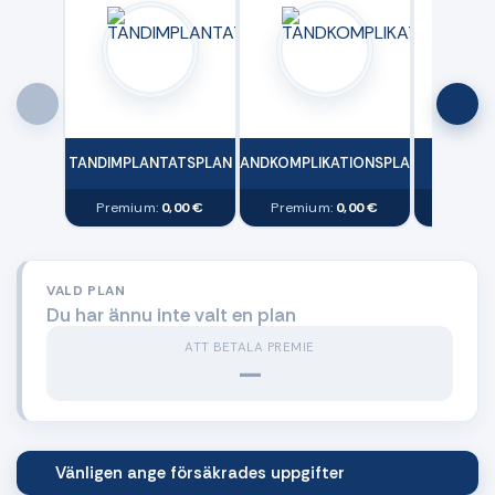
TANDIMPLANTATSPLAN
TANDKOMPLIKATIONSPLAN
EKOKIR
Premium:
0,00 €
Premium:
0,00 €
Premiu
VALD PLAN
Du har ännu inte valt en plan
ATT BETALA PREMIE
—
Vänligen ange försäkrades uppgifter