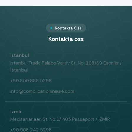
Kontakta Oss
Kontakta oss
Istanbul
Istanbul Trade Palace Valley St. No: 108/69 Esenler /
İstanbul
+90 850 888 5298
info@complicationinsure.com
Izmir
Mediterranean St. No:1/ 405 Passaport / İZMİR
+90 506 242 5298