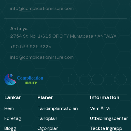
info@complicationinsure.com
Antalya
2754 St. No: 1/615 OFICITY Muratpaşa / ANTALYA
+90 533 925 3224
info@complicationinsure.com
Länkar
Planer
Information
Hem
Tandimplantatplan
Vem Är Vi
Företag
Tandplan
Utbildningscenter
Blogg
Ögonplan
Täckta Ingrepp