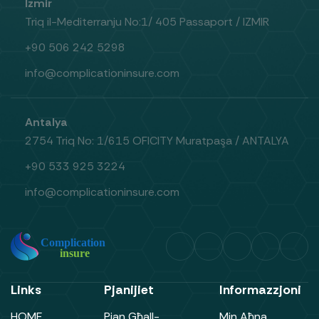
Izmir
Triq il-Mediterranju No:1/ 405 Passaport / IZMIR
+90 506 242 5298
info@complicationinsure.com
Antalya
2754 Triq No: 1/615 OFICITY Muratpaşa / ANTALYA
+90 533 925 3224
info@complicationinsure.com
Links
Pjanijiet
Informazzjoni
HOME
Pjan Għall-
Min Aħna