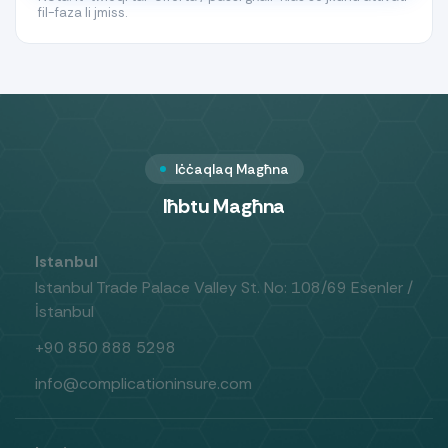
fil-faza li jmiss.
Iċċaqlaq Magħna
Iħbtu Magħna
Istanbul
Istanbul Trade Palace Valley St. No: 108/69 Esenler /
İstanbul
+90 850 888 5298
info@complicationinsure.com