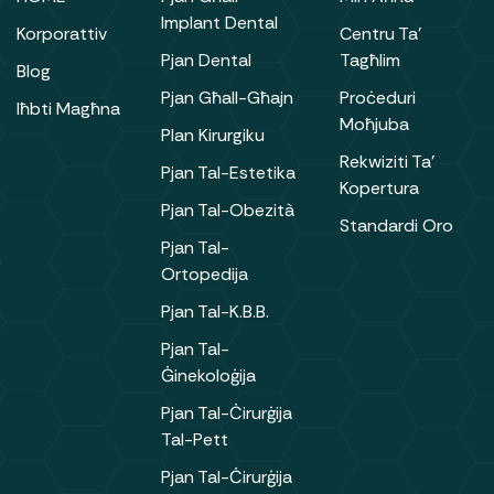
Implant Dental
Korporattiv
Centru Ta’
Pjan Dental
Tagħlim
Blog
Pjan Għall-Għajn
Proċeduri
Iħbti Magħna
Moħjuba
Plan Kirurgiku
Rekwiziti Ta’
Pjan Tal-Estetika
Kopertura
Pjan Tal-Obezità
Standardi Oro
Pjan Tal-
Ortopedija
Pjan Tal-K.B.B.
Pjan Tal-
Ġinekoloġija
Pjan Tal-Ċirurġija
Tal-Pett
Pjan Tal-Ċirurġija