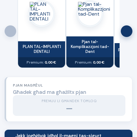
Pjan tal-
PLAN TAL-IMPLANTI
Komplikazzjoni tad-
Pjan tal-E
DENTALI
Dent
Premium:
0,00 €
Premium:
0,00 €
Premiu
PJAN MAGĦŻUL
Għadek għad ma għażiltx pjan
PREMJU LI GĦANDEK TOĦLOQ
—
Jekk jogħġbok idħol il-magni tas-sigurt