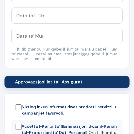
It-tib għandu jkun qabel il-jum tal-wara u qabel il-jum
ta’ wasal; il-jum tal-mur ma jistax jitħeġġeġ qabel il-jum tal-
wara jew il-jum tat-tib.
Approvazzjonijiet tal-Assigurat
Nixtieq inkun infurmat dwar prodotti, servizzi u
kampanjiet favurvoli.
Aċċetta l-Karta ta’ Illuminazzjoni dwar il-Kanon
tal-Protezzjoni ta’ Dati Personali
Qrajt, fhemt u